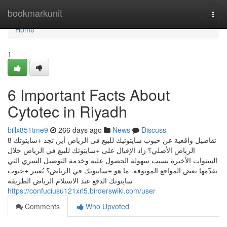
Home
bookmarkunit
Togg
navi
Home
1
6 Important Facts About
Cytotec in Riyadh
billx851tme9
266 days ago
News
Discuss
8 تفاصيل واقعية عن حبوب سايتوتيك للبيع في الرياض أين تجد +سايتوتك
الرياض الأصلي؟ زاد الإقبال على +سايتوتك للبيع في الرياض خلال
السنوات الأخيرة بسبب سهولة الحصول عليه وخدمة التوصيل السري التي
تقدّمها بعض المواقع الموثوقة. ما هو +سايتوتك في الرياض؟ تُعتبر +حبوب
سايتوتك الدفع عند الاستلام الرياض الطريقة
https://confuciusu121xrl5.birderswiki.com/user
Comments
Who Upvoted