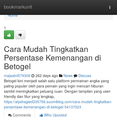
Home
bookmarkunit
Togg
navi
Home
1
Cara Mudah Tingkatkan
Persentase Kemenangan di
Betogel
majaalnl579309
262 days ago
News
Discuss
Betogel kini menjadi salah satu platform permainan angka yang
paling populer oleh para pemain yang ingin mencari hiburan
sambil meningkatkan peluang cuan. Dengan tampilan yang user-
friendly dan fitur yang lengkap,
https://alyshagied335756.suomiblog.com/cara-mudah-tingkatkan-
persentase-kemenangan-di-betogel-54137023
Comments
Who Upvoted