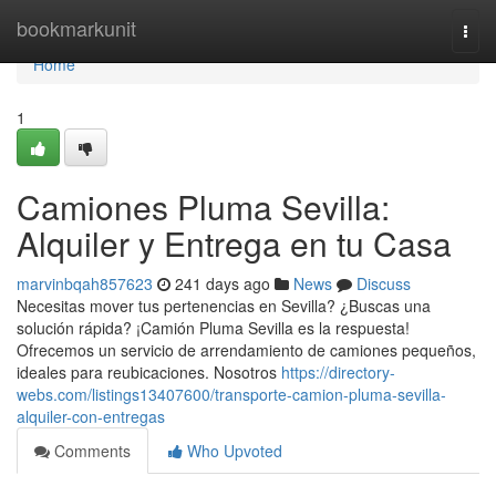
Home
bookmarkunit
Togg
navi
Home
1
Camiones Pluma Sevilla:
Alquiler y Entrega en tu Casa
marvinbqah857623
241 days ago
News
Discuss
Necesitas mover tus pertenencias en Sevilla? ¿Buscas una
solución rápida? ¡Camión Pluma Sevilla es la respuesta!
Ofrecemos un servicio de arrendamiento de camiones pequeños,
ideales para reubicaciones. Nosotros
https://directory-
webs.com/listings13407600/transporte-camion-pluma-sevilla-
alquiler-con-entregas
Comments
Who Upvoted