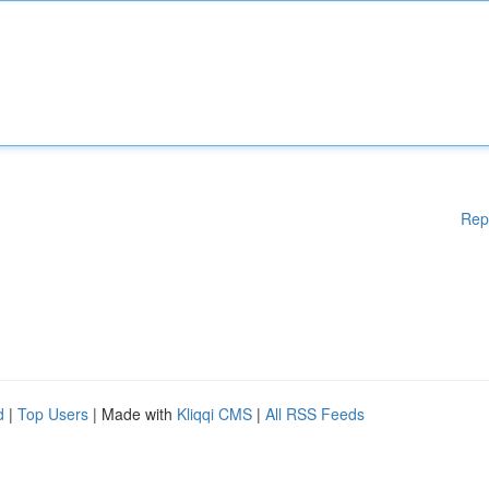
Rep
d
|
Top Users
| Made with
Kliqqi CMS
|
All RSS Feeds