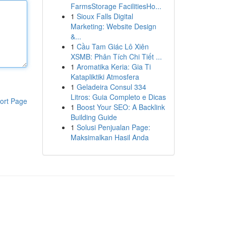
FarmsStorage FacilitiesHo...
1
Sioux Falls Digital
Marketing: Website Design
&...
1
Cầu Tam Giác Lô Xiên
XSMB: Phân Tích Chi Tiết ...
1
Aromatika Keria: Gia Ti
Katapliktiki Atmosfera
1
Geladeira Consul 334
Litros: Guia Completo e Dicas
ort Page
1
Boost Your SEO: A Backlink
Building Guide
1
Solusi Penjualan Page:
Maksimalkan Hasil Anda