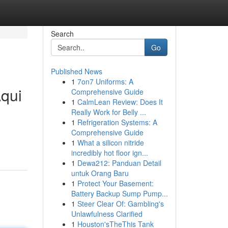
Search
Go
Published News
1
7on7 Uniforms: A
qui
Comprehensive Guide
1
CalmLean Review: Does It
Really Work for Belly ...
1
Refrigeration Systems: A
Comprehensive Guide
1
What a silicon nitride
incredibly hot floor ign...
1
Dewa212: Panduan Detail
untuk Orang Baru
1
Protect Your Basement:
Battery Backup Sump Pump...
1
Steer Clear Of: Gambling's
Unlawfulness Clarified
1
Houston'sTheThis Tank