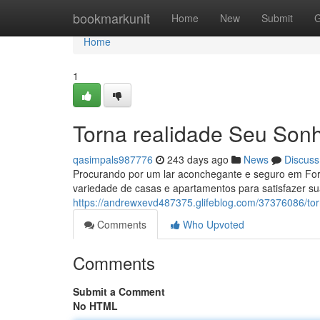
Home
bookmarkunit
Home
New
Submit
G
Home
1
Torna realidade Seu Son
qasimpals987776
243 days ago
News
Discuss
Procurando por um lar aconchegante e seguro em Fo
variedade de casas e apartamentos para satisfazer s
https://andrewxevd487375.glifeblog.com/37376086/t
Comments
Who Upvoted
Comments
Submit a Comment
No HTML