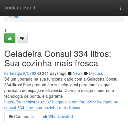
Home
bookmarkunit
Togg
navi
Home
1
Geladeira Consul 334 litros:
Sua cozinha mais fresca
karimaqjw975263
241 days ago
News
Discuss
Dê um upgrade na sua funcionalidade com a Geladeira Consul
334 litros! Este produto é a solução ideal para famílias que
precisam de espaço e eficiência. Com um design moderno e
tecnologia de ponta, ela garante
https://francesfwrc103237.bloggosite.com/46355545/geladeira-
consul-334-litros-sua-cozinha-mais-fresca
Comments
Who Upvoted