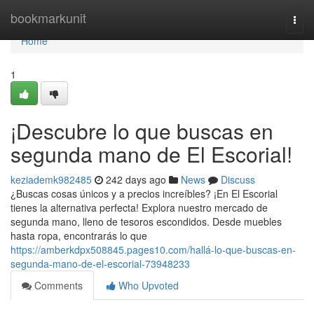
Home
bookmarkunit
Togg
navi
Home
1
¡Descubre lo que buscas en
segunda mano de El Escorial!
keziademk982485
242 days ago
News
Discuss
¿Buscas cosas únicos y a precios increíbles? ¡En El Escorial
tienes la alternativa perfecta! Explora nuestro mercado de
segunda mano, lleno de tesoros escondidos. Desde muebles
hasta ropa, encontrarás lo que
https://amberkdpx508845.pages10.com/hallá-lo-que-buscas-en-
segunda-mano-de-el-escorial-73948233
Comments
Who Upvoted