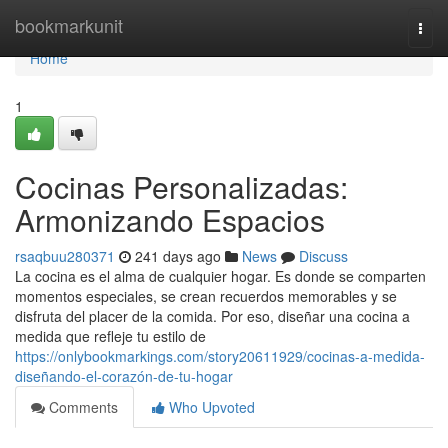
Home
bookmarkunit
Togg
navi
Home
1
Cocinas Personalizadas:
Armonizando Espacios
rsaqbuu280371
241 days ago
News
Discuss
La cocina es el alma de cualquier hogar. Es donde se comparten
momentos especiales, se crean recuerdos memorables y se
disfruta del placer de la comida. Por eso, diseñar una cocina a
medida que refleje tu estilo de
https://onlybookmarkings.com/story20611929/cocinas-a-medida-
diseñando-el-corazón-de-tu-hogar
Comments
Who Upvoted