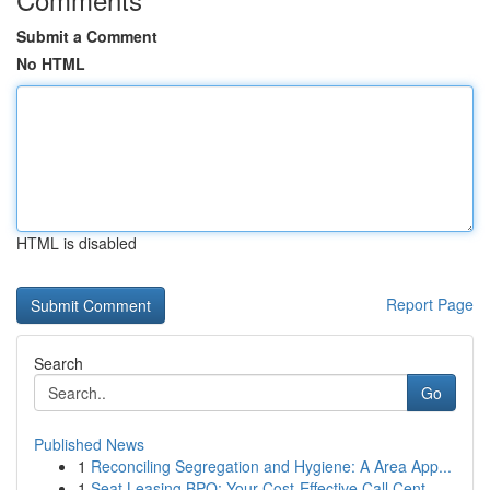
Submit a Comment
No HTML
HTML is disabled
Report Page
Search
Go
Published News
1
Reconciling Segregation and Hygiene: A Area App...
1
Seat Leasing BPO: Your Cost-Effective Call Cent...