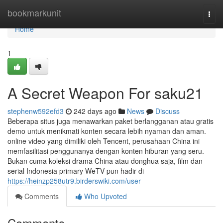
Home
bookmarkunit
Togg
navi
Home
1
A Secret Weapon For saku21
stephenw592efd3
242 days ago
News
Discuss
Beberapa situs juga menawarkan paket berlangganan atau gratis
demo untuk menikmati konten secara lebih nyaman dan aman.
online video yang dimiliki oleh Tencent, perusahaan China ini
memfasilitasi penggunanya dengan konten hiburan yang seru.
Bukan cuma koleksi drama China atau donghua saja, film dan
serial Indonesia primary WeTV pun hadir di
https://heinzp258utr9.birderswiki.com/user
Comments
Who Upvoted
Comments