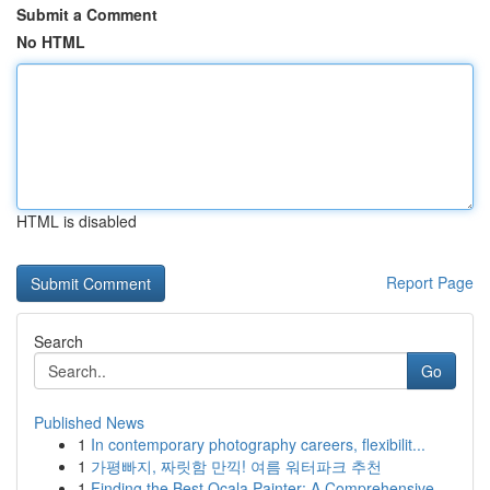
Submit a Comment
No HTML
HTML is disabled
Report Page
Search
Go
Published News
1
In contemporary photography careers, flexibilit...
1
가평빠지, 짜릿함 만끽! 여름 워터파크 추천
1
Finding the Best Ocala Painter: A Comprehensive...