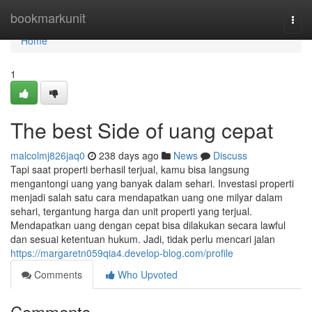
Home
bookmarkunit
Togg
navi
Home
1
The best Side of uang cepat
malcolmj826jaq0
238 days ago
News
Discuss
Tapi saat properti berhasil terjual, kamu bisa langsung
mengantongi uang yang banyak dalam sehari. Investasi properti
menjadi salah satu cara mendapatkan uang one milyar dalam
sehari, tergantung harga dan unit properti yang terjual.
Mendapatkan uang dengan cepat bisa dilakukan secara lawful
dan sesuai ketentuan hukum. Jadi, tidak perlu mencari jalan
https://margaretn059qia4.develop-blog.com/profile
Comments
Who Upvoted
Comments