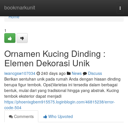
Home
bookmarkunit
Togg
navi
Home
1
Ornamen Kucing Dinding :
Elemen Dekorasi Unik
iwancgsw107034
240 days ago
News
Discuss
Berikan sentuhan unik pada rumah Anda dengan hiasan dinding
berupa figur tembok. Opsi|Varietas ini tersedia dalam berbagai
bentuk, mulai dari yang tradisional hingga yang abstrak. Kucing
tembok eksterior dapat menjadi
https://phoenixgbem915575.loginblogin.com/46815238/error-
code-504
Comments
Who Upvoted