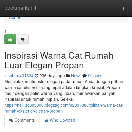
Home
bookmarkunit
Togg
navi
Home
1
Inspirasi Warna Cat Rumah
Luar Elegan Propan
joshhtrd431334
236 days ago
News
Discuss
Menciptakan atmosfer elegan pada rumah Anda dengan pilihan
warna cat eksterior yang tepat adalah langkah krusial. Propan
hadir dengan palet warna yang indah, menawarkan banyak
inspirasi untuk rumah impian. Seleksi
https://nellilzc085306.blogzag.com/82037886/pilihan-warna-cat-
rumah-eksterior-elegan-propan
Comments
Who Upvoted