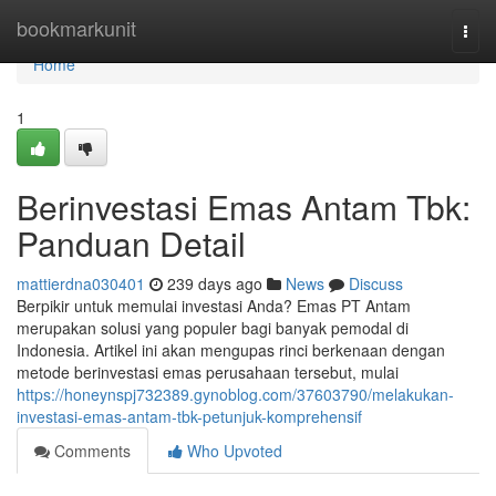
Home
bookmarkunit
Togg
navi
Home
1
Berinvestasi Emas Antam Tbk:
Panduan Detail
mattierdna030401
239 days ago
News
Discuss
Berpikir untuk memulai investasi Anda? Emas PT Antam
merupakan solusi yang populer bagi banyak pemodal di
Indonesia. Artikel ini akan mengupas rinci berkenaan dengan
metode berinvestasi emas perusahaan tersebut, mulai
https://honeynspj732389.gynoblog.com/37603790/melakukan-
investasi-emas-antam-tbk-petunjuk-komprehensif
Comments
Who Upvoted