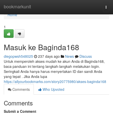
Home
bookmarkunit
Togg
navi
Home
1
Masuk ke Baginda168
diegopwsh548025
237 days ago
News
Discuss
Untuk memperoleh akses mudah ke akun Anda di Baginda168,
baca panduan ini tentang langkah-langkah melakukan login.
Seringkali Anda hanya harus menyertakan ID dan sandi Anda
yang tepat . Jika Anda lupa
https://allyourbookmarks.com/story20775980/akses-baginda168
Comments
Who Upvoted
Comments
Submit a Comment