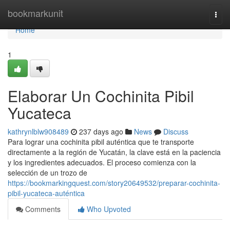
Home
bookmarkunit
Togg
navi
Home
1
Elaborar Un Cochinita Pibil
Yucateca
kathrynlblw908489
237 days ago
News
Discuss
Para lograr una cochinita pibil auténtica que te transporte
directamente a la región de Yucatán, la clave está en la paciencia
y los ingredientes adecuados. El proceso comienza con la
selección de un trozo de
https://bookmarkingquest.com/story20649532/preparar-cochinita-
pibil-yucateca-auténtica
Comments
Who Upvoted