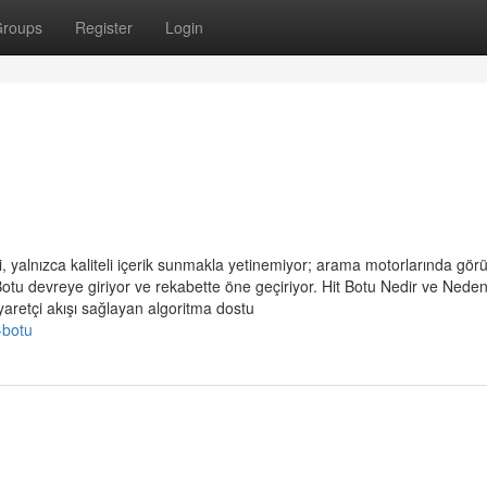
roups
Register
Login
i, yalnızca kaliteli içerik sunmakla yetinemiyor; arama motorlarında gör
 Botu devreye giriyor ve rekabette öne geçiriyor. Hit Botu Nedir ve Nede
yaretçi akışı sağlayan algoritma dostu
-botu