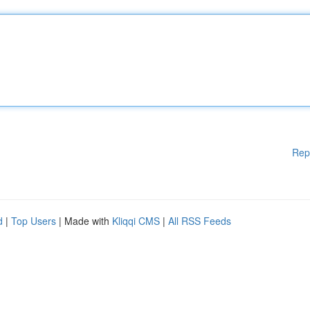
Rep
d
|
Top Users
| Made with
Kliqqi CMS
|
All RSS Feeds