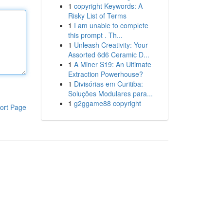
1
copyright Keywords: A
Risky List of Terms
1
I am unable to complete
this prompt . Th...
1
Unleash Creativity: Your
Assorted 6d6 Ceramic D...
1
A Miner S19: An Ultimate
Extraction Powerhouse?
1
Divisórias em Curitiba:
Soluções Modulares para...
1
g2ggame88 copyright
ort Page