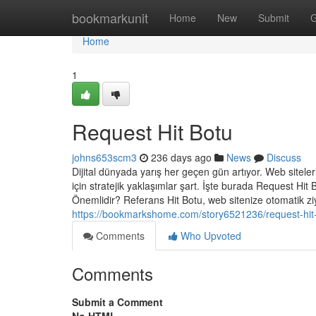
Home
bookmarkunit
Home
New
Submit
G
Home
1
Request Hit Botu
johns653scm3
236 days ago
News
Discuss
Dijital dünyada yarış her geçen gün artıyor. Web siteler
için stratejik yaklaşımlar şart. İşte burada Request Hit
Önemlidir? Referans Hit Botu, web sitenize otomatik zi
https://bookmarkshome.com/story6521236/request-hit
Comments
Who Upvoted
Comments
Submit a Comment