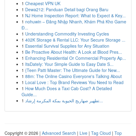
1
Cheapest VPN UK
1
Dewa212: Panduan Detail bagi Orang Baru
1
NJ Home Inspection Report: What to Expect & Key...
1
nohuwin – Đăng Nhập Nhanh, Khám Phá Kho Game
Đ...
1
Understanding Commodity Investing Cycles
1
402K Storage & Rental LLC: Your Secure Storage ...
1
Essential Survival Supplies for Any Situation
1
Be Proactive About Health: A Look at Blood Pres...
1
Enhancing Residential Or Commercial Property Ap...
1
ItsDately: Your Simple Guide to Easy Date S...
1
{Teen Patti Master: The Ultimate Guide for New...
1
88m: The Online Casino Everyone's Talking About
1
Local Love : Top Brand Reviews You Need to Read
1
How Much Does a Taxi Cab Cost? A Detailed
Guide...
1
تطهير صهاريج الحيوية بمكة المكرمة إرشاد...
Copyright © 2026 |
Advanced Search
|
Live
|
Tag Cloud
|
Top