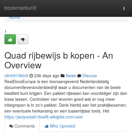
Home
bookmarkunit
Togg
navi
Home
1
Quad rijbewijs b kopen - An
Overview
clintr915kfo5
236 days ago
News
Discuss
RealDocsEurope is een toonaangevend Nederlandstalig
documentleveranciersbedrijf waar u documenten van de beste
kwaliteit kunt krijgen. Een pakket rijlessen kan voordeliger zijn dan
losse lessen. Controleer van tevoren goed wat er nog meer
inbegrepen is in zo’n pakket. Denk hierbij aan het praktijkexamen,
een eventuele herkansing en een tussentijdse toets. Het
https://jacquess616esf8.wikigdia.com/user
Comments
Who Upvoted