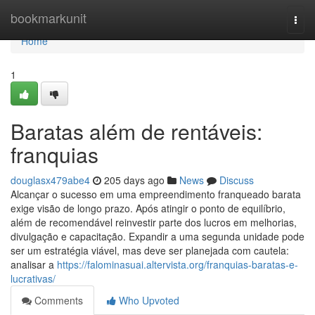
Home
bookmarkunit
Togg
navi
Home
1
Baratas além de rentáveis:
franquias
douglasx479abe4
205 days ago
News
Discuss
Alcançar o sucesso em uma empreendimento franqueado barata
exige visão de longo prazo. Após atingir o ponto de equilíbrio,
além de recomendável reinvestir parte dos lucros em melhorias,
divulgação e capacitação. Expandir a uma segunda unidade pode
ser um estratégia viável, mas deve ser planejada com cautela:
analisar a
https://falominasuai.altervista.org/franquias-baratas-e-
lucrativas/
Comments
Who Upvoted