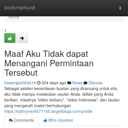
Home
bookmarkunit
Togg
navi
Home
1
Maaf Aku Tidak dapat
Menangani Permintaan
Tersebut
fraserqjey064418
204 days ago
News
Discuss
Sebagai asisten kecerdasan buatan yang dirancang untuk etis,
aku tidak mampu melakukan usulan Anda. Istilah yang Anda
berikan, misalnya "video terbaru", "video Indonesia", dan tautan
yang mengarah materi berhubungan
https://kathrynevfi577145.targetblogs.com/profile
Comments
Who Upvoted