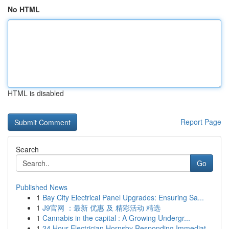
No HTML
HTML is disabled
Report Page
Search
Go
Published News
1
Bay City Electrical Panel Upgrades: Ensuring Sa...
1
J9官网 ：最新 优惠 及 精彩活动 精选
1
Cannabis in the capital : A Growing Undergr...
1
24 Hour Electrician Hornsby Responding Immediat...