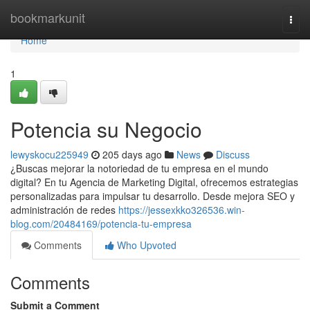
Home
bookmarkunit
Togg
navi
Home
1
Potencia su Negocio
lewyskocu225949
205 days ago
News
Discuss
¿Buscas mejorar la notoriedad de tu empresa en el mundo
digital? En tu Agencia de Marketing Digital, ofrecemos estrategias
personalizadas para impulsar tu desarrollo. Desde mejora SEO y
administración de redes
https://jessexkko326536.win-
blog.com/20484169/potencia-tu-empresa
Comments
Who Upvoted
Comments
Submit a Comment