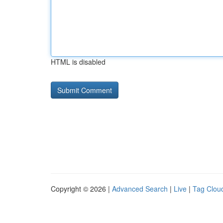
HTML is disabled
Copyright © 2026 |
Advanced Search
|
Live
|
Tag Clou