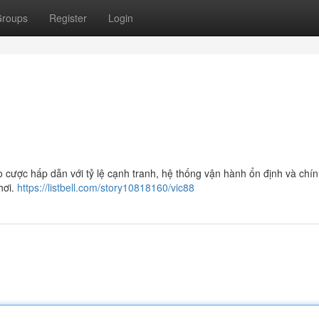
roups
Register
Login
o cược hấp dẫn với tỷ lệ cạnh tranh, hệ thống vận hành ổn định và chí
hơi.
https://listbell.com/story10818160/vic88