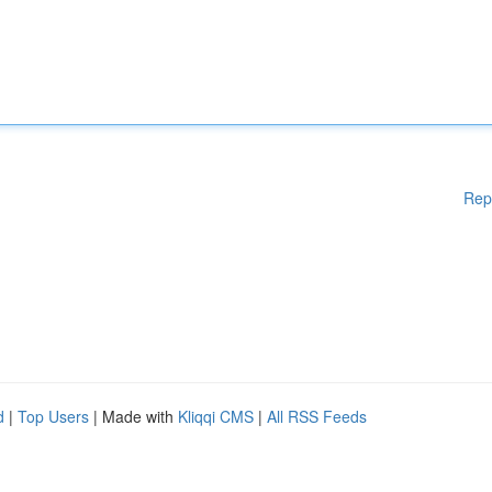
Rep
d
|
Top Users
| Made with
Kliqqi CMS
|
All RSS Feeds