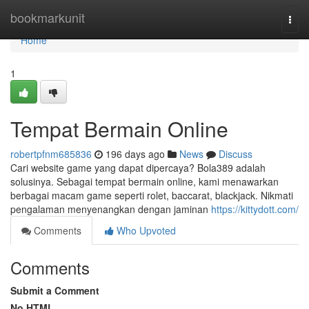
Home
bookmarkunit
Togg
navi
Home
1
Tempat Bermain Online
robertpfnm685836
196 days ago
News
Discuss
Cari website game yang dapat dipercaya? Bola389 adalah
solusinya. Sebagai tempat bermain online, kami menawarkan
berbagai macam game seperti rolet, baccarat, blackjack. Nikmati
pengalaman menyenangkan dengan jaminan
https://kittydott.com/
Comments
Who Upvoted
Comments
Submit a Comment
No HTML