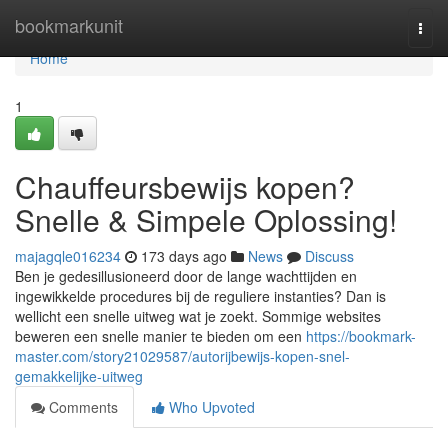
Home
bookmarkunit
Togg
navi
Home
1
Chauffeursbewijs kopen?
Snelle & Simpele Oplossing!
majagqle016234
173 days ago
News
Discuss
Ben je gedesillusioneerd door de lange wachttijden en
ingewikkelde procedures bij de reguliere instanties? Dan is
wellicht een snelle uitweg wat je zoekt. Sommige websites
beweren een snelle manier te bieden om een
https://bookmark-
master.com/story21029587/autorijbewijs-kopen-snel-
gemakkelijke-uitweg
Comments
Who Upvoted