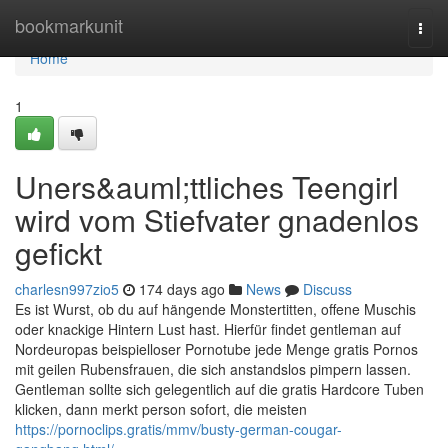
Home
bookmarkunit
Togg
navi
Home
1
Uners&auml;ttliches Teengirl
wird vom Stiefvater gnadenlos
gefickt
charlesn997zio5
174 days ago
News
Discuss
Es ist Wurst, ob du auf hängende Monstertitten, offene Muschis
oder knackige Hintern Lust hast. Hierfür findet gentleman auf
Nordeuropas beispielloser Pornotube jede Menge gratis Pornos
mit geilen Rubensfrauen, die sich anstandslos pimpern lassen.
Gentleman sollte sich gelegentlich auf die gratis Hardcore Tuben
klicken, dann merkt person sofort, die meisten
https://pornoclips.gratis/mmv/busty-german-cougar-