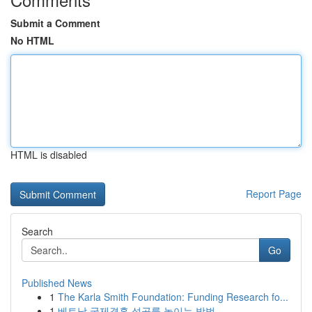
Submit a Comment
No HTML
HTML is disabled
Report Page
Search
Go
Published News
1
The Karla Smith Foundation: Funding Research fo...
1
베트남 국제결혼 성공률 높이는 방법