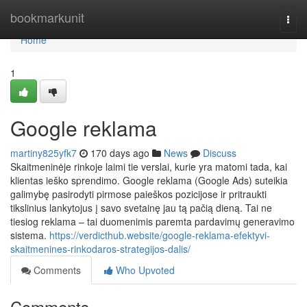
Home
bookmarkunit
Togg
navi
Home
1
Google reklama
martiny825yfk7
170 days ago
News
Discuss
Skaitmeninėje rinkoje laimi tie verslai, kurie yra matomi tada, kai
klientas ieško sprendimo. Google reklama (Google Ads) suteikia
galimybę pasirodyti pirmose paieškos pozicijose ir pritraukti
tikslinius lankytojus į savo svetainę jau tą pačią dieną. Tai ne
tiesiog reklama – tai duomenimis paremta pardavimų generavimo
sistema.
https://verdicthub.website/google-reklama-efektyvi-
skaitmenines-rinkodaros-strategijos-dalis/
Comments
Who Upvoted
Comments