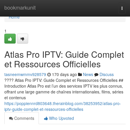
Home
bookmarkunit
Togg
navi
Home
1
Atlas Pro IPTV: Guide Complet
et Ressources Officielles
tasneemwmmv928579
170 days ago
News
Discuss
???? Atlas Pro IPTV: Guide Complet et Ressources Officielles ##
Introduction Atlas Pro est l’un des services IPTV les plus connus,
offrant une large gamme de chaînes internationales, films, séries
et contenus
https://poppiennrd803648.therainblog.com/38253952/atlas-pro-
iptv-guide-complet-et-ressources-officielles
Comments
Who Upvoted