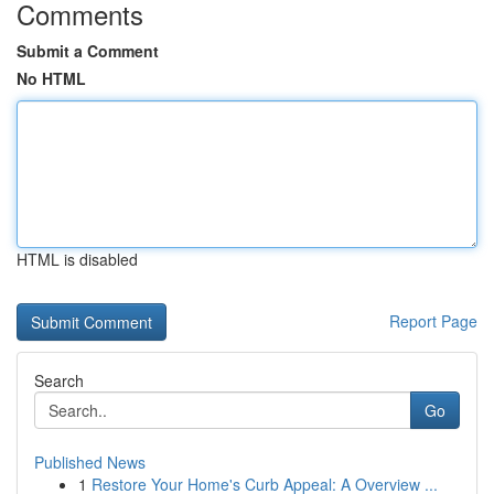
Comments
Submit a Comment
No HTML
HTML is disabled
Report Page
Search
Go
Published News
1
Restore Your Home's Curb Appeal: A Overview ...