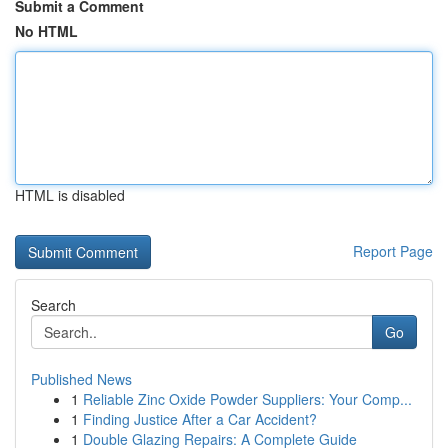
Submit a Comment
No HTML
HTML is disabled
Report Page
Search
Go
Published News
1
Reliable Zinc Oxide Powder Suppliers: Your Comp...
1
Finding Justice After a Car Accident?
1
Double Glazing Repairs: A Complete Guide