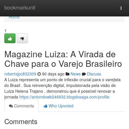
Home
bookmarkunit
Togg
navi
Home
1
Magazine Luiza: A Virada de
Chave para o Varejo Brasileiro
robertxjpc832309
90 days ago
News
Discuss
A Luiza representa um ponto de inflexão crucial para o varejista
do Brasil . Sua reinvenção digital, impulsionada pela visão de
Luiza Helena Trajano , demonstrou que é possível renovar a
jornada
https://antondowb246832.blogdosaga.com/profile
Comments
Who Upvoted
Comments