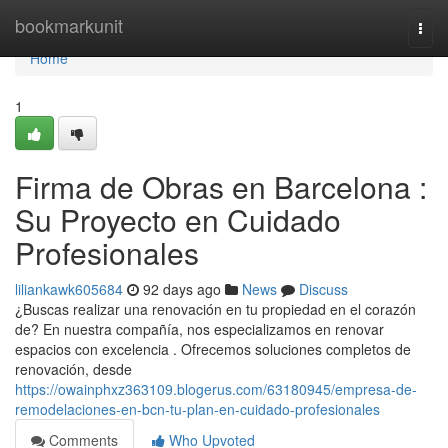
Home
bookmarkunit
Togg
navi
Home
1
Firma de Obras en Barcelona :
Su Proyecto en Cuidado
Profesionales
liliankawk605684
92 days ago
News
Discuss
¿Buscas realizar una renovación en tu propiedad en el corazón
de? En nuestra compañía, nos especializamos en renovar
espacios con excelencia . Ofrecemos soluciones completos de
renovación, desde
https://owainphxz363109.blogerus.com/63180945/empresa-de-
remodelaciones-en-bcn-tu-plan-en-cuidado-profesionales
Comments
Who Upvoted