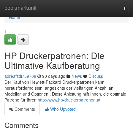
Home
bookmarkunit
Togg
navi
Home
1
HP Druckerpatronen: Die
Ultimative Kaufberatung
adreafzdi759706
90 days ago
News
Discuss
Der Kauf von Hewlett-Packard Druckerpatronen kann
herausfordernd sein, angesichts der vielfältigen Anzahl an
Modellen und Optionen . Diese Anleitung hilft Ihnen, die optimale
Patrone für Ihren
http://www.hp-druckerpatronen.at
Comments
Who Upvoted
Comments