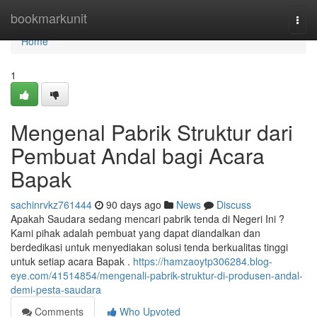
Home
bookmarkunit
Togg
navi
Home
1
Mengenal Pabrik Struktur dari
Pembuat Andal bagi Acara
Bapak
sachinrvkz761444
90 days ago
News
Discuss
Apakah Saudara sedang mencari pabrik tenda di Negeri Ini ?
Kami pihak adalah pembuat yang dapat diandalkan dan
berdedikasi untuk menyediakan solusi tenda berkualitas tinggi
untuk setiap acara Bapak .
https://hamzaoytp306284.blog-
eye.com/41514854/mengenali-pabrik-struktur-di-produsen-andal-
demi-pesta-saudara
Comments
Who Upvoted