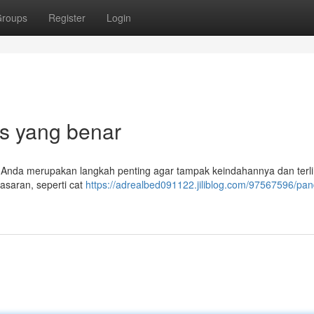
roups
Register
Login
ps yang benar
h Anda merupakan langkah penting agar tampak keindahannya dan terl
pasaran, seperti cat
https://adrealbed091122.jiliblog.com/97567596/pa