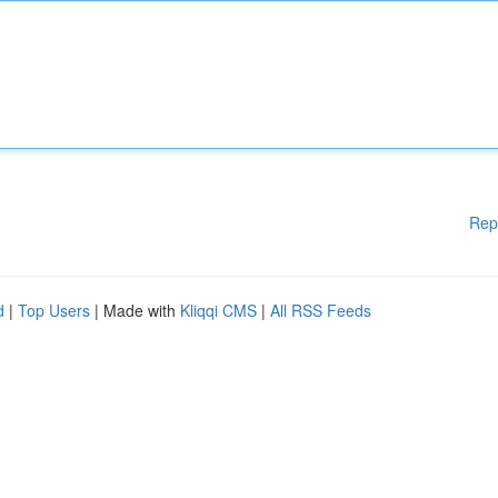
Rep
d
|
Top Users
| Made with
Kliqqi CMS
|
All RSS Feeds