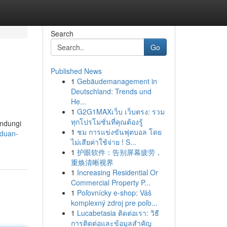
Search
Go
Published News
1
Gebäudemanagement in
Deutschland: Trends und
He...
1
G2G1MAXเว็บ เว็บตรง: รวม
ทุกโปรโมชั่นที่คุณต้องรู้
indungi
1
ชม การแข่งขันฟุตบอล โดย
nduan-
ไม่เสียค่าใช้จ่าย ! S...
1
护眼软件：告别屏幕疲劳，
重焕清晰视界
1
Increasing Residential Or
Commercial Property P...
1
Poľovnícky e-shop: Váš
komplexný zdroj pre poľo...
1
Lucabetasia ติดต่อเรา: วิธี
การติดต่อและข้อมูลสำคัญ