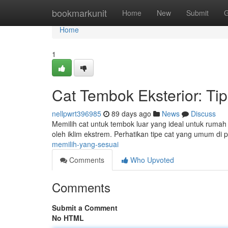
Home
bookmarkunit
Home
New
Submit
G
Home
1
Cat Tembok Eksterior: Ti
nellpwrt396985
89 days ago
News
Discuss
Memilih cat untuk tembok luar yang ideal untuk ruma
oleh iklim ekstrem. Perhatikan tipe cat yang umum di 
memilih-yang-sesuai
Comments
Who Upvoted
Comments
Submit a Comment
No HTML