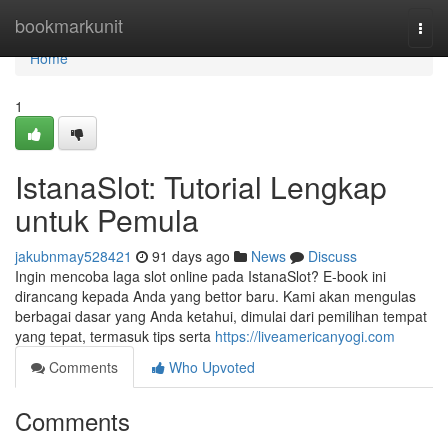
Home
bookmarkunit
Togg
navi
Home
1
IstanaSlot: Tutorial Lengkap
untuk Pemula
jakubnmay528421
91 days ago
News
Discuss
Ingin mencoba laga slot online pada IstanaSlot? E-book ini
dirancang kepada Anda yang bettor baru. Kami akan mengulas
berbagai dasar yang Anda ketahui, dimulai dari pemilihan tempat
yang tepat, termasuk tips serta
https://liveamericanyogi.com
Comments
Who Upvoted
Comments