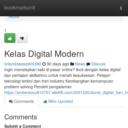
Home
bookmarkunit
Tog
navi
Home
1
Kelas Digital Modern
orlandowasq909380
90 days ago
News
Discuss
Ingin menstepkan kaki di pasar online? Ikuti dengan kelas digital
dan pertajam skillsetmu untuk meraih kesuksesan. Pelajari
teknologi terkini dan tren industry Kembangkan kemampuan
problem solving Peroleh pengalaman
https://ambereocc810757.wikififfi.com/2031220/dunia_digital_hari_in
Comments
Who Upvoted
Comments
Submit a Comment