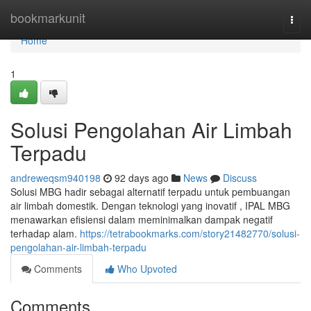
Home
bookmarkunit
Togg
navi
Home
1
Solusi Pengolahan Air Limbah
Terpadu
andreweqsm940198
92 days ago
News
Discuss
Solusi MBG hadir sebagai alternatif terpadu untuk pembuangan
air limbah domestik. Dengan teknologi yang inovatif , IPAL MBG
menawarkan efisiensi dalam meminimalkan dampak negatif
terhadap alam.
https://tetrabookmarks.com/story21482770/solusi-
pengolahan-air-limbah-terpadu
Comments
Who Upvoted
Comments