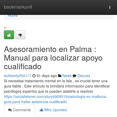
Home
bookmarkunit
Togg
navi
Home
1
Asesoramiento en Palma :
Manual para localizar apoyo
cualificado
aoifeeoly204117
91 days ago
News
Discuss
Si necesitas tratamiento mental en la Isla , es crucial tener una
guía fiable . Este artículo te brindará información para identificar
psicólogos expertos que te pueden asistirte a resolver
https://socialistener.com/story6909519/psicología-en-mallorca-
guía-para-hallar-asistencia-cualificado
Comments
Who Upvoted