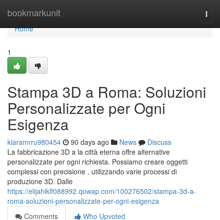
Home
bookmarkunit
Togg
navi
Home
1
Stampa 3D a Roma: Soluzioni
Personalizzate per Ogni
Esigenza
kiaramrru980454
90 days ago
News
Discuss
La fabbricazione 3D a la città eterna offre alternative
personalizzate per ogni richiesta. Possiamo creare oggetti
complessi con precisione , utilizzando varie processi di
produzione 3D. Dalle
https://elijahlklf088992.qowap.com/100276502/stampa-3d-a-
roma-soluzioni-personalizzate-per-ogni-esigenza
Comments
Who Upvoted