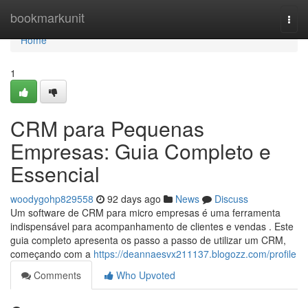
Home
bookmarkunit
Togg
navi
Home
1
CRM para Pequenas
Empresas: Guia Completo e
Essencial
woodygohp829558
92 days ago
News
Discuss
Um software de CRM para micro empresas é uma ferramenta
indispensável para acompanhamento de clientes e vendas . Este
guia completo apresenta os passo a passo de utilizar um CRM,
começando com a
https://deannaesvx211137.blogozz.com/profile
Comments
Who Upvoted