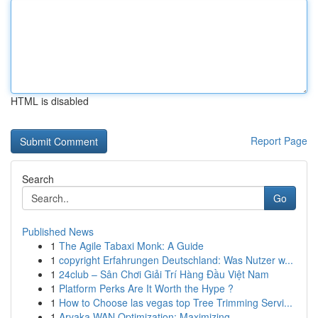
HTML is disabled
Report Page
Search
Go
Published News
1
The Agile Tabaxi Monk: A Guide
1
copyright Erfahrungen Deutschland: Was Nutzer w...
1
24club – Sân Chơi Giải Trí Hàng Đầu Việt Nam
1
Platform Perks Are It Worth the Hype ?
1
How to Choose las vegas top Tree Trimming Servi...
1
Aryaka WAN Optimization: Maximizing