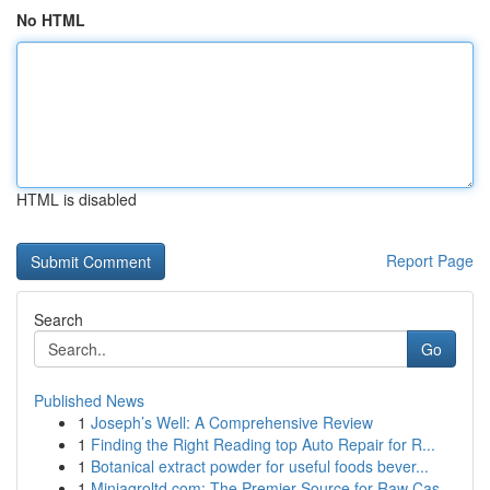
No HTML
HTML is disabled
Report Page
Search
Go
Published News
1
Joseph’s Well: A Comprehensive Review
1
Finding the Right Reading top Auto Repair for R...
1
Botanical extract powder for useful foods bever...
1
Miniagroltd.com: The Premier Source for Raw Cas...