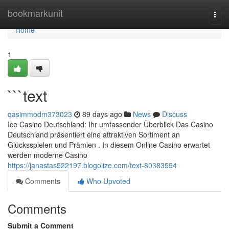
Home
bookmarkunit
Togg
navi
Home
1
```text
qasimmodm373023
89 days ago
News
Discuss
Ice Casino Deutschland: Ihr umfassender Überblick Das Casino
Deutschland präsentiert eine attraktiven Sortiment an
Glücksspielen und Prämien . In diesem Online Casino erwartet
werden moderne Casino
https://janastas522197.blogolize.com/text-80383594
Comments
Who Upvoted
Comments
Submit a Comment