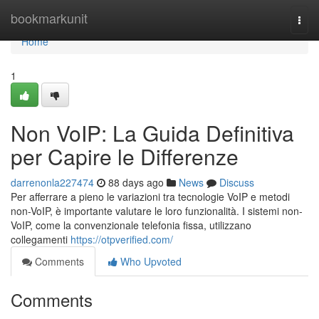
Home
bookmarkunit
Togg
navi
Home
1
Non VoIP: La Guida Definitiva
per Capire le Differenze
darrenonla227474
88 days ago
News
Discuss
Per afferrare a pieno le variazioni tra tecnologie VoIP e metodi
non-VoIP, è importante valutare le loro funzionalità. I sistemi non-
VoIP, come la convenzionale telefonia fissa, utilizzano
collegamenti
https://otpverified.com/
Comments
Who Upvoted
Comments