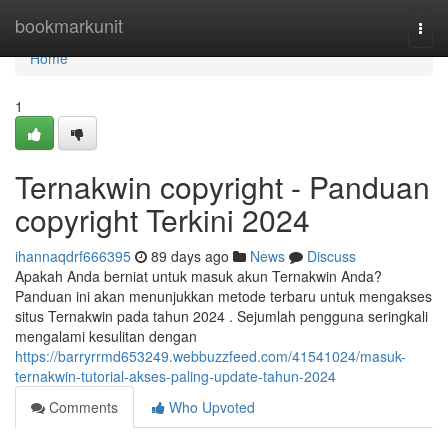
Home
bookmarkunit
Togg
navi
Home
1
Ternakwin copyright - Panduan
copyright Terkini 2024
ihannaqdrf666395
89 days ago
News
Discuss
Apakah Anda berniat untuk masuk akun Ternakwin Anda?
Panduan ini akan menunjukkan metode terbaru untuk mengakses
situs Ternakwin pada tahun 2024 . Sejumlah pengguna seringkali
mengalami kesulitan dengan
https://barryrrmd653249.webbuzzfeed.com/41541024/masuk-
ternakwin-tutorial-akses-paling-update-tahun-2024
Comments
Who Upvoted