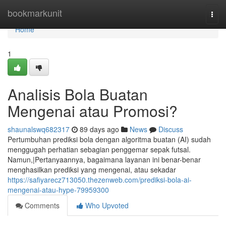
Home
bookmarkunit
Togg
navi
Home
1
Analisis Bola Buatan
Mengenai atau Promosi?
shaunalswq682317
89 days ago
News
Discuss
Pertumbuhan prediksi bola dengan algoritma buatan (AI) sudah
menggugah perhatian sebagian penggemar sepak futsal.
Namun,|Pertanyaannya, bagaimana layanan ini benar-benar
menghasilkan prediksi yang mengenai, atau sekadar
https://safiyarecz713050.thezenweb.com/prediksi-bola-ai-
mengenai-atau-hype-79959300
Comments
Who Upvoted