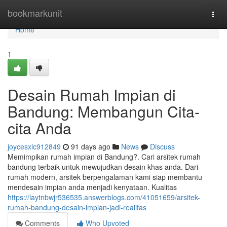
Home
bookmarkunit
Togg
navi
Home
1
Desain Rumah Impian di
Bandung: Membangun Cita-
cita Anda
joycesxlc912849
91 days ago
News
Discuss
Memimpikan rumah impian di Bandung?. Cari arsitek rumah
bandung terbaik untuk mewujudkan desain khas anda. Dari
rumah modern, arsitek berpengalaman kami siap membantu
mendesain impian anda menjadi kenyataan. Kualitas
https://laytnbwjr536535.answerblogs.com/41051659/arsitek-
rumah-bandung-desain-impian-jadi-realitas
Comments
Who Upvoted