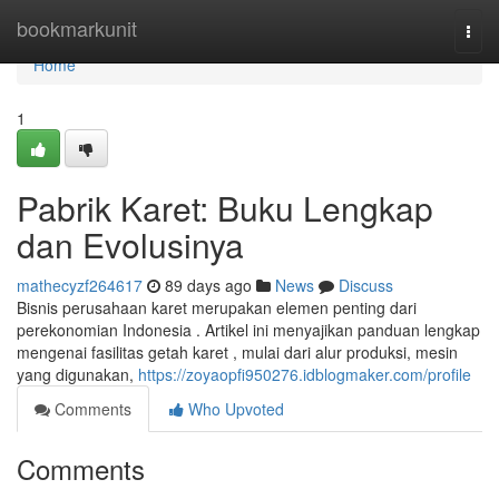
Home
bookmarkunit
Togg
navi
Home
1
Pabrik Karet: Buku Lengkap
dan Evolusinya
mathecyzf264617
89 days ago
News
Discuss
Bisnis perusahaan karet merupakan elemen penting dari
perekonomian Indonesia . Artikel ini menyajikan panduan lengkap
mengenai fasilitas getah karet , mulai dari alur produksi, mesin
yang digunakan,
https://zoyaopfi950276.idblogmaker.com/profile
Comments
Who Upvoted
Comments