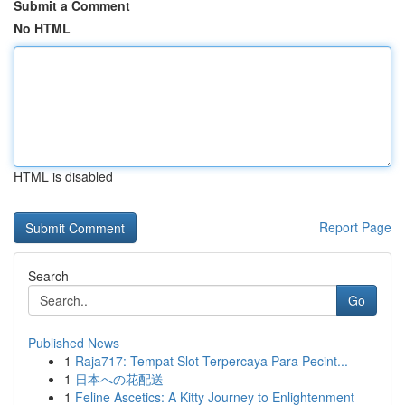
Submit a Comment
No HTML
HTML is disabled
Report Page
Search
Go
Published News
1
Raja717: Tempat Slot Terpercaya Para Pecint...
1
日本への花配送
1
Feline Ascetics: A Kitty Journey to Enlightenment