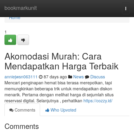
Home
bookmarkunit
Togg
navi
Home
1
Akomodasi Murah: Cara
Mendapatkan Harga Terbaik
anniejwsn063111
87 days ago
News
Discuss
Mencari penginapan hemat bisa terasa merepotkan, tapi
memungkinkan beberapa trik untuk mendapatkan diskon
menarik. Pertama dengan melihat harga di sejumlah situs
reservasi digital. Selanjutnya , perhatikan
https://cozzy.id/
Comments
Who Upvoted
Comments