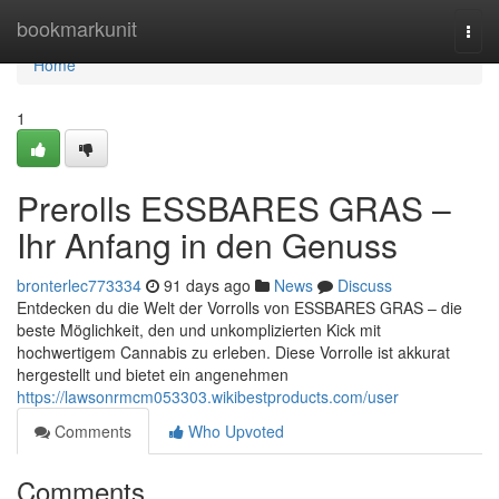
Home
bookmarkunit
Togg
navi
Home
1
Prerolls ESSBARES GRAS –
Ihr Anfang in den Genuss
bronterlec773334
91 days ago
News
Discuss
Entdecken du die Welt der Vorrolls von ESSBARES GRAS – die
beste Möglichkeit, den und unkomplizierten Kick mit
hochwertigem Cannabis zu erleben. Diese Vorrolle ist akkurat
hergestellt und bietet ein angenehmen
https://lawsonrmcm053303.wikibestproducts.com/user
Comments
Who Upvoted
Comments