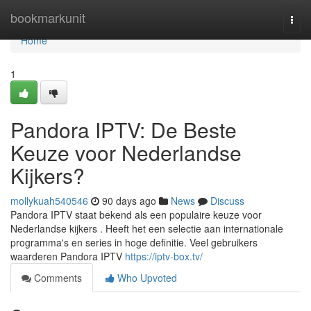
Home
bookmarkunit
Togg
navi
Home
1
Pandora IPTV: De Beste
Keuze voor Nederlandse
Kijkers?
mollykuah540546
90 days ago
News
Discuss
Pandora IPTV staat bekend als een populaire keuze voor
Nederlandse kijkers . Heeft het een selectie aan internationale
programma's en series in hoge definitie. Veel gebruikers
waarderen Pandora IPTV
https://iptv-box.tv/
Comments
Who Upvoted