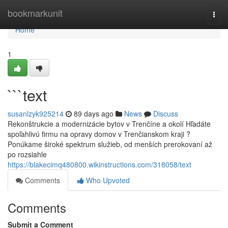
Home
bookmarkunit
Togg
navi
Home
1
```text
susanlzyk925214
89 days ago
News
Discuss
Rekonštrukcie a modernizácie bytov v Trenčíne a okolí Hľadáte
spoľahlivú firmu na opravy domov v Trenčianskom kraji ?
Ponúkame široké spektrum služieb, od menších prerokovaní až
po rozsiahle
https://blakecimq480800.wikinstructions.com/318058/text
Comments
Who Upvoted
Comments
Submit a Comment