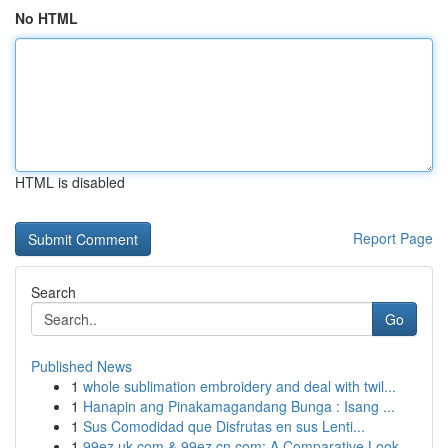
No HTML
HTML is disabled
Report Page
Search
Go
Published News
1
whole sublimation embroidery and deal with twil...
1
Hanapin ang Pinakamagandang Bunga : Isang ...
1
Sus Comodidad que Disfrutas en sus Lenti...
1
99ez.uk.com & 99ez.cn.com: A Comparative Look